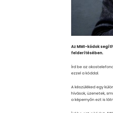
Az MMI-kódok segít
felderítésében.
Írd be az okostelefo
ezzel a kóddal.
A készüléked egy külön
hívások, üzenetek, s
a képernyőn ezt is lát