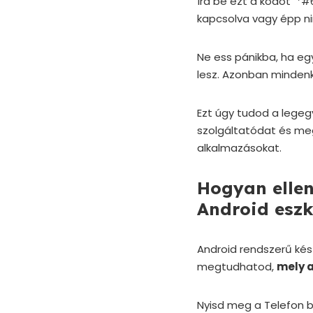
Írd be ezt a kódot *#
kapcsolva vagy épp ni
Ne ess pánikba, ha eg
lesz. Azonban mindenk
Ezt úgy tudod a legeg
szolgáltatódat és me
alkalmazásokat.
Hogyan ellen
Android eszk
Android rendszerű kés
megtudhatod,
mely a
Nyisd meg a Telefon b