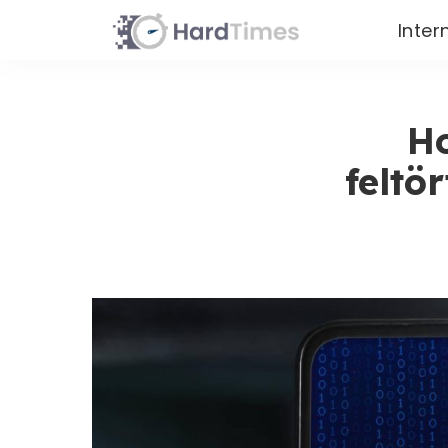
Inter
Ho
feltö