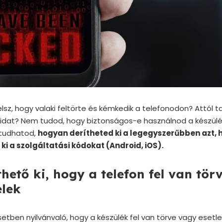
lelsz, hogy valaki feltörte és kémkedik a telefonodon? Attól t
vaidat? Nem tudod, hogy biztonságos-e használnod a készül
tudhatod,
hogyan derítheted ki a legegyszerűbben azt, h
ki a szolgáltatási kódokat (Android, iOS).
hető ki, hogy a telefon fel van törv
elek
tben nyilvánvaló, hogy a készülék fel van törve vagy esetleg