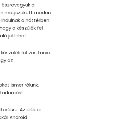
gy észrevegyük a
 nem megszokott módon
elindulnak a háttérben
hogy a készülék fel
ó jel lehet.
készülék fel van törve
agy az
okat ismer rólunk,
 tudomást.
törésre. Az alábbi
akár Android