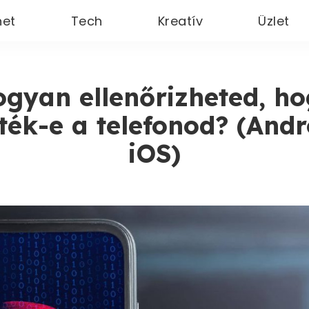
net
Tech
Kreatív
Üzlet
gyan ellenőrizheted, h
rték-e a telefonod? (Andr
iOS)