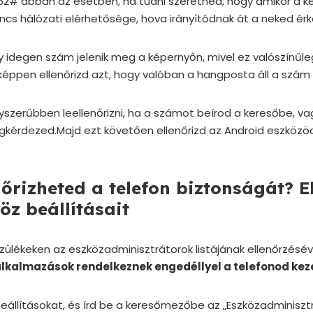
62# abban az esetben, ha tudni szeretnéd, hogy amikor a ké
ncs hálózati elérhetősége, hova irányítódnak át a neked érk
y idegen szám jelenik meg a képernyőn, mivel ez valószínű
éppen ellenőrizd azt, hogy valóban a hangposta áll a szám
yszerűbben leellenőrizni, ha a számot beírod a keresőbe, va
gkérdezed.Majd ezt követően ellenőrizd az Android eszközö
őrizheted a telefon biztonságát? E
öz beállításait
zülékeken az eszközadminisztrátorok listájának ellenőrzésév
lkalmazások rendelkeznek engedéllyel a telefonod kez
eállításokat, és írd be a keresőmezőbe az „Eszközadminisztr