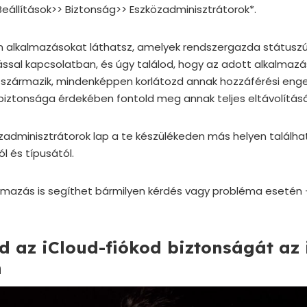
 Beállítások>> Biztonság>> Eszközadminisztrátorok*.
an alkalmazásokat láthatsz, amelyek rendszergazda státuszú
ssal kapcsolatban, és úgy találod, hogy az adott alkalmaz
l származik, mindenképpen korlátozd annak hozzáférési enge
. biztonsága érdekében fontold meg annak teljes eltávolításá
özadminisztrátorok lap a te készülékeden más helyen találhat
l és típusától.
mazás is segíthet bármilyen kérdés vagy probléma esetén 
zd az iCloud-fiókod biztonságát az
n