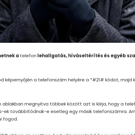
hetnek a
telefon
lehallgatás, híváseltérítés és egyéb s
nod képernyőjén a telefonszám helyére a *#21# kódot, majd
 ablakban megnyitva többek között azt is kiírja, hogy a tel
ms-ek továbbítódnak-e esetleg egy másik telefonszámra. Am
ni fogod.