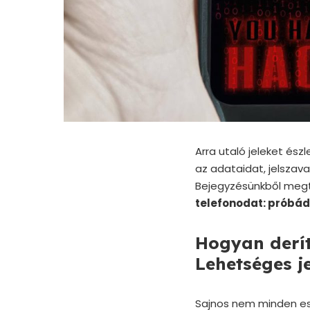
Arra utaló jeleket ész
az adataidat, jelsza
Bejegyzésünkből meg
telefonodat: próbád 
Hogyan derít
Lehetséges j
Sajnos nem minden ese