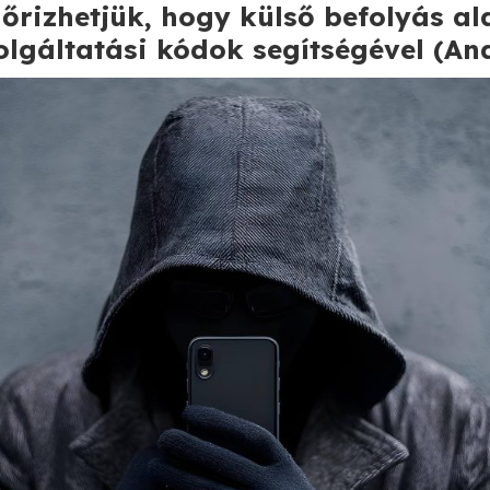
őrizhetjük, hogy külső befolyás ala
zolgáltatási kódok segítségével (An