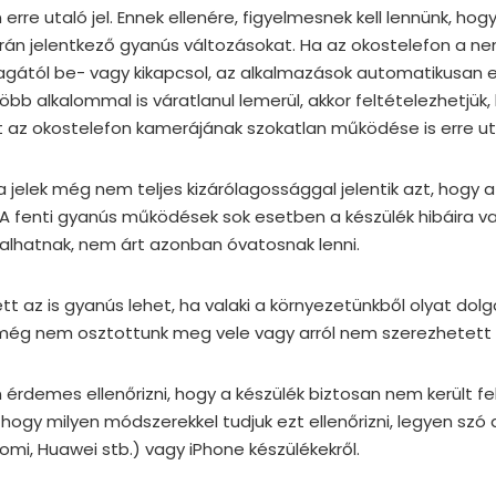
 erre utaló jel. Ennek ellenére, figyelmesnek kell lennünk, ho
orán jelentkező gyanús változásokat. Ha az okostelefon a
 magától be- vagy kikapcsol, az alkalmazások automatikusan 
bb alkalommal is váratlanul lemerül, akkor feltételezhetjük, 
t az okostelefon kamerájának szokatlan működése is erre utal
elek még nem teljes kizárólagossággal jelentik azt, hogy a 
. A fenti gyanús működések sok esetben a készülék hibáira v
talhatnak, nem árt azonban óvatosnak lenni.
ett az is gyanús lehet, ha valaki a környezetünkből olyat dolg
ég nem osztottunk meg vele vagy arról nem szerezhetett
rdemes ellenőrizni, hogy a készülék biztosan nem került fel
hogy milyen módszerekkel tudjuk ezt ellenőrizni, legyen szó 
omi, Huawei stb.) vagy iPhone készülékekről.