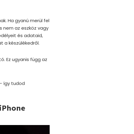
ak. Ha gyanú merül fel
ás nem az eszköz vagy
délyeit és adataid,
t a készülékedről.
ó. Ez ugyanis függ az
– így tudod
 iPhone