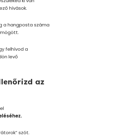
szüléked ki van
ező hívások.
leg a hangposta száma
 mögött.
gy felhívod a
dön levő
llenőrizd az
el
eléséhez.
átorok” szót.