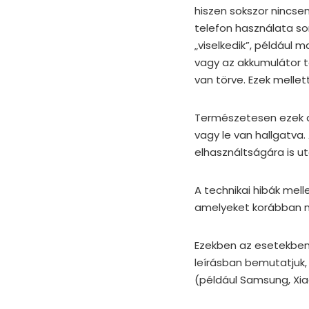
hiszen sokszor nincsen
telefon használata s
„viselkedik”, például
vagy az akkumulátor tö
van törve. Ezek mellet
Természetesen ezek a j
vagy le van hallgatva
elhasználtságára is u
A technikai hibák mell
amelyeket korábban m
Ezekben az esetekben é
leírásban bemutatjuk, 
(például Samsung, Xia