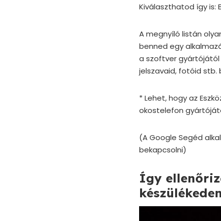
Kiválaszthatod így is:
A megnyíló listán oly
benned egy alkalmazá
a szoftver gyártójátó
jelszavaid, fotóid stb
* Lehet, hogy az Eszk
okostelefon gyártójátó
(
A Google Segéd alkal
bekapcsolni
)
Így ellenőri
készülékede