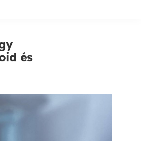
ogy
oid és