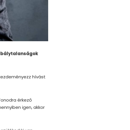
zabálytalanságok
 kezdeményezz hívást
efonodra érkező
ennyiben igen, akkor