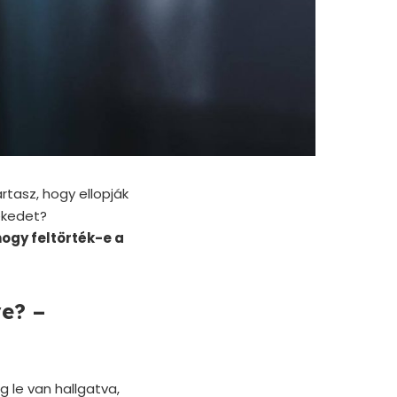
artasz, hogy ellopják
ékedet?
ogy feltörték-e a
e? –
 le van hallgatva,