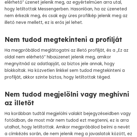
elérhető” üzenet jelenik meg, az egyértelműen arra utal,
hogy letiltottak Messengerben. Hasonlóan, ha az üzeneted
nem érkezik meg, és csak egy üres profilkép jelenik meg az
illető neve mellett, ez is erős jel lehet.
Nem tudod megtekinteni a profilját
Ha megpróbálod meglátogatni az illető profilját, és a „Ez az
oldal nem elérhető” hibaüzenet jelenik meg, amikor
megnyitnád az adatlapját, az biztos jele annak, hogy
blokkoltak. Ha közvetlen linkkel sem tudod megtekinteni a
profilját, akkor szinte biztos, hogy letiltottak téged.
Nem tudod megjelölni vagy meghívni
az illetőt
Ha korábban tudtál megjelölni valakit bejegyzéseidben vagy
fotóidban, de most már nem tudod ezt megtenni, ez is arra
utalhat, hogy letiltottak. Amikor megpróbálod beírni a nevét
a címkézés során, de nem jelenik meg a javaslatok között, ez