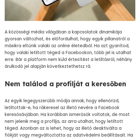
A közösségi média világában a kapcsolatok dinamikája
gyorsan változhat, és előfordulhat, hogy egyik pillanatról a
másikra eltűnik valaki az online életedből. Ha azt gyanítod,
hogy valaki letiltott téged a Facebookon, több jel is utalhat
erre. Bár a platform nem küld értesítést a letiltásról, néhány
árulkodó jel alapján következtethetsz rá.
Nem találod a profilját a keresőben
Az egyik legegyszerűbb módja annak, hogy ellenőrizd,
letiltottak-e, ha rákeresel az illető nevére a Facebook
keresősávjában. Ha korábban ismerősök voltatok, de most
nem jelenik meg a profilja, az arra utalhat, hogy letiltott
téged. Azonban az is lehet, hogy az illető deaktiválta a
fiókját vagy megváltoztatta az adatvédelmi beállításait. Ha