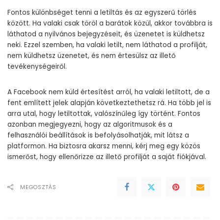
Fontos különbséget tenni a letiltás és az egyszerű törlés
között. Ha valaki csak töröl a barátok közül, akkor továbbra is
láthatod a nyilvános bejegyzéseit, és üzenetet is küldhetsz
neki. Ezzel szemben, ha valaki letilt, nem láthatod a profilját,
nem küldhetsz üzenetet, és nem értesülsz az illető
tevékenységeiről.
A Facebook nem küld értesítést arról, ha valaki letiltott, de a
fent említett jelek alapján következtethetsz rá. Ha több jel is
arra utal, hogy letiltottak, valószínűleg így történt. Fontos
azonban megjegyezni, hogy az algoritmusok és a
felhasználói beállítások is befolyásolhatják, mit látsz a
platformon. Ha biztosra akarsz menni, kérj meg egy közös
ismerőst, hogy ellenőrizze az illető profilját a saját fiókjával.
MEGOSZTÁS