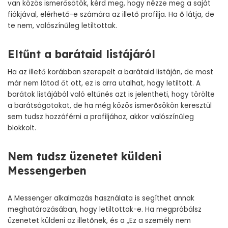
van közös ismerősötök, kérd meg, hogy nézze meg a saját
fiókjával, elérhető-e számára az illető profilja. Ha ő látja, de
te nem, valószínűleg letiltottak.
Eltűnt a barátaid listájáról
Ha az illető korábban szerepelt a barátaid listáján, de most
már nem látod őt ott, ez is arra utalhat, hogy letiltott. A
barátok listájából való eltűnés azt is jelentheti, hogy törölte
a barátságotokat, de ha még közös ismerősökön keresztül
sem tudsz hozzáférni a profiljához, akkor valószínűleg
blokkolt.
Nem tudsz üzenetet küldeni
Messengerben
A Messenger alkalmazás használata is segíthet annak
meghatározásában, hogy letiltottak-e. Ha megpróbálsz
üzenetet küldeni az illetőnek, és a „Ez a személy nem