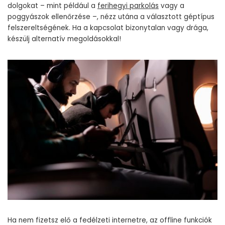
dolgokat – mint például a
ferihegyi parkolás
vagy a
poggyászok ellenőrzése –, nézz utána a választott géptípus
felszereltségének. Ha a kapcsolat bizonytalan vagy drága,
készülj alternatív megoldásokkal!
Ha nem fizetsz elő a fedélzeti internetre, az offline funkciók