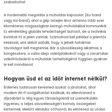
szakadozhat.
A modernebb megoldás a műholdas kapcsolat (Ku-band
vagy Ka-band), ahol a gép tetején lévő antenna több ezer
kilométeres magasságban keringő műholdakkal kommunikál.
Ez elméletileg globális lefedettséget biztosít, de a technikai
korlátok itt is jelen vannak. Számolnod kell például a jelentős
késéssel, ami abból adódik, hogy a jelnek hatalmas
távolságot kell megtennie. Bár a sávszélesség alkalmas a
böngészésre, a valós idejű videójátékokról vagy a zavartalan
videóhívásokról a műholdak terheltségétől függően gyakran
le kell mondanod.
Hogyan üsd el az időt internet nélkül?
Érdemes tudatosan keresned azokat a járatokat, ahol
modern Wi-Fi szolgáltatást kínálnak, és ellenőrizned a
díjszabást is. Míg egyes társaságoknál az üzenetküldés
ingyenes, a teljes sávszélességért komoly összegeket
kérhetnek. Mielőtt elindulsz otthonról, és elintézed az utolsó