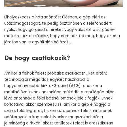
Elhelyezkedsz a hátradöntött ülésben, a gép eléri az
utazómagasságot, te pedig ösztönösen a telefonodért
nyúlsz, hogy görgesd a híreket vagy válaszolj a sürgős e-
mailekre. Aztán rájössz, hogy nem nézted meg, hogy ezen a
járaton van-e egyáltalán hálózat…
De hogy csatlakozik?
Amikor a felhők felett próbálsz csatlakozni, két eltérő
technológiai megoldás egyikét használod, a
hagyományosabb Air-to-Ground (ATG) rendszer a
mobilhálózatokhoz hasonlóan működik: a repülőgép alján
lévő antennák a földi bázisállomások jeleit fogják. Ennek
korlátaival akkor szembesülsz, amikor a gép elhagyja a
szárazföldi légteret, hiszen az óceánok felett nincsenek
adótornyok, a kapcsolat ilyenkor megszakad, bár a
jelminőség a ritkán lakott területek felett is drasztikusan