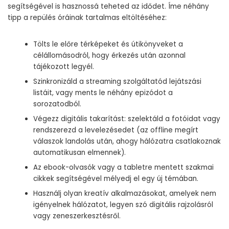
segítségével is hasznossá teheted az idődet. Íme néhány
tipp a repülés óráinak tartalmas eltöltéséhez:
Tölts le előre térképeket és útikönyveket a
célállomásodról, hogy érkezés után azonnal
tájékozott legyél.
Szinkronizáld a streaming szolgáltatód lejátszási
listáit, vagy ments le néhány epizódot a
sorozatodból.
Végezz digitális takarítást: szelektáld a fotóidat vagy
rendszerezd a levelezésedet (az offline megírt
válaszok landolás után, ahogy hálózatra csatlakoznak
automatikusan elmennek).
Az ebook-olvasók vagy a tabletre mentett szakmai
cikkek segítségével mélyedj el egy új témában.
Használj olyan kreatív alkalmazásokat, amelyek nem
igényelnek hálózatot, legyen szó digitális rajzolásról
vagy zeneszerkesztésről.