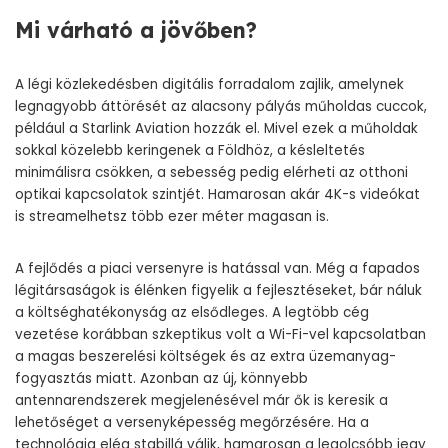
Mi várható a jövőben?
A légi közlekedésben digitális forradalom zajlik, amelynek
legnagyobb áttörését az alacsony pályás műholdas cuccok,
például a Starlink Aviation hozzák el. Mivel ezek a műholdak
sokkal közelebb keringenek a Földhöz, a késleltetés
minimálisra csökken, a sebesség pedig elérheti az otthoni
optikai kapcsolatok szintjét. Hamarosan akár 4K-s videókat
is streamelhetsz több ezer méter magasan is.
A fejlődés a piaci versenyre is hatással van. Még a fapados
légitársaságok is élénken figyelik a fejlesztéseket, bár náluk
a költséghatékonyság az elsődleges. A legtöbb cég
vezetése korábban szkeptikus volt a Wi-Fi-vel kapcsolatban
a magas beszerelési költségek és az extra üzemanyag-
fogyasztás miatt. Azonban az új, könnyebb
antennarendszerek megjelenésével már ők is keresik a
lehetőséget a versenyképesség megőrzésére. Ha a
technológia elég stabillá válik, hamarosan a legolcsóbb jegy