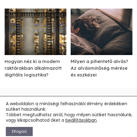
Hogyan néz ki a modern
Milyen a pihentető alvás?
raktárakban alkalmazott
Az alvásminőség mérése
digitális logisztika?
és eszközei
Impresszum
A weboldalon a minőségi felhasználói élmény érdekében
sütiket használunk.
Általános Szerződési Feltételek
Többet megtudhatsz arról, hogy milyen sütiket használunk,
vagy kikapcsolhatod őket a
beállításokban
.
Elfogad
©
easternhardtimes.hu
2026