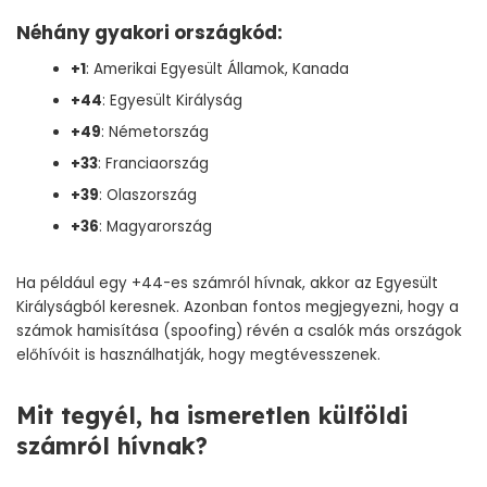
Néhány gyakori országkód:
+1
: Amerikai Egyesült Államok, Kanada
+44
: Egyesült Királyság
+49
: Németország
+33
: Franciaország
+39
: Olaszország
+36
: Magyarország
Ha például egy +44-es számról hívnak, akkor az Egyesült
Királyságból keresnek. Azonban fontos megjegyezni, hogy a
számok hamisítása (spoofing) révén a csalók más országok
előhívóit is használhatják, hogy megtévesszenek.
Mit tegyél, ha ismeretlen külföldi
számról hívnak?