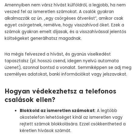
Amennyiben nem vársz hívást külföldről, a legjobb, ha nem
veszed fel az ismeretlen számokat. A csalók gyakran
alkalmazzák az ún. „egy csörgéses átverést”, amikor csak
egyet csörgetnek, remélve, hogy visszahívod őket. Ezek a
számok gyakran emelt díjasak, és a visszahívással jelentős
költségeket generálhatsz magadnak.
Ha mégis felveszed a hívást, és gyanús viselkedést
tapasztalsz (pl. hosszú csend, idegen nyelvű automata
üzenet), azonnal bontsd a vonalat. Semmiképpen se adj meg
személyes adatokat, banki információkat vagy jelszavakat.
Hogyan védekezhetsz a telefonos
csalások ellen?
Blokkold az ismeretlen számokat
: A legtöbb
okostelefon lehetőséget kínál az ismeretlen vagy
rejtett számok blokkolására. Ezzel csökkentheted a
kéretlen hívások számát.