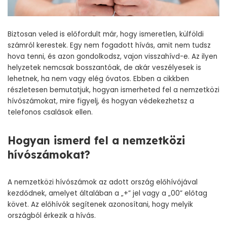
Biztosan veled is előfordult már, hogy ismeretlen, külföldi
számról kerestek. Egy nem fogadott hívás, amit nem tudsz
hova tenni, és azon gondolkodsz, vajon visszahívd-e. Az ilyen
helyzetek nemcsak bosszantóak, de akár veszélyesek is
lehetnek, ha nem vagy elég óvatos. Ebben a cikkben
részletesen bemutatjuk, hogyan ismerheted fel a nemzetközi
hívószámokat, mire figyelj, és hogyan
védekezhetsz a
telefonos csalások ellen
.
Hogyan ismerd fel a nemzetközi
hívószámokat?
A nemzetközi hívószámok az adott ország előhívójával
kezdődnek, amelyet általában a „+” jel vagy a „00” előtag
követ. Az előhívók segítenek azonosítani, hogy melyik
országból érkezik a hívás.