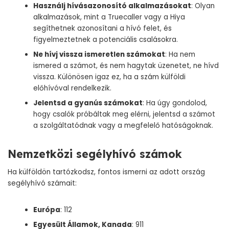
Használj hívásazonosító alkalmazásokat
: Olyan
alkalmazások, mint a Truecaller vagy a Hiya
segíthetnek azonosítani a hívó felet, és
figyelmeztetnek a potenciális csalásokra.
Ne hívj vissza ismeretlen számokat
: Ha nem
ismered a számot, és nem hagytak üzenetet, ne hívd
vissza. Különösen igaz ez, ha a szám külföldi
előhívóval rendelkezik.
Jelentsd a gyanús számokat
: Ha úgy gondolod,
hogy csalók próbáltak meg elérni, jelentsd a számot
a szolgáltatódnak vagy a megfelelő hatóságoknak.
Nemzetközi segélyhívó számok
Ha külföldön tartózkodsz, fontos ismerni az adott ország
segélyhívó számait:
Európa
: 112
Egyesült Államok, Kanada
: 911