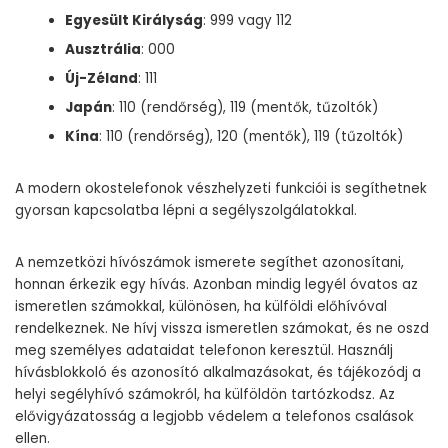
Egyesült Királyság
: 999 vagy 112
Ausztrália
: 000
Új-Zéland
: 111
Japán
: 110 (rendőrség), 119 (mentők, tűzoltók)
Kína
: 110 (rendőrség), 120 (mentők), 119 (tűzoltók)
A modern okostelefonok vészhelyzeti funkciói is segíthetnek
gyorsan kapcsolatba lépni a segélyszolgálatokkal.
A nemzetközi hívószámok ismerete segíthet azonosítani,
honnan érkezik egy hívás. Azonban mindig legyél óvatos az
ismeretlen számokkal, különösen, ha külföldi előhívóval
rendelkeznek. Ne hívj vissza ismeretlen számokat, és ne oszd
meg személyes adataidat telefonon keresztül. Használj
hívásblokkoló és azonosító alkalmazásokat, és tájékozódj a
helyi segélyhívó számokról, ha külföldön tartózkodsz. Az
elővigyázatosság a legjobb védelem a telefonos csalások
ellen.