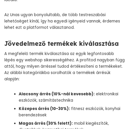
Az Unas ugyan bonyolultabb, de több testreszabási
lehetőséget kínál, így ha egyedi igényeid vannak, érdemes
lehet ezt a platformot választanod.
Jövedelmező termékek kiválasztása
A megfelelő termék kiválasztása az egyik legfontosabb
lépés egy webshop sikerességéhez. A profitod nagyban függ
attól, hogy milyen árréssel tudod értékesíteni a termékeket.
Az alábbi kategóriákba sorolhatók a termékek árrésük
alapján:
Alacsony árrés (10%-nál kevesebb):
elektronikai
eszközök, számítástechnika
Közepes árrés (10-30%):
fitnesz eszközök, konyhai
berendezések
Magas árrés (30% felett):
mobil kiegészítők,