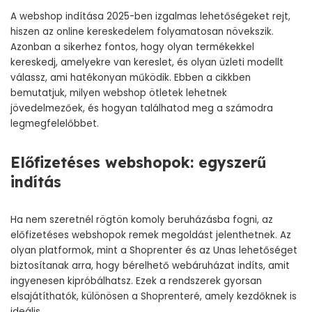
A webshop indítása 2025-ben izgalmas lehetőségeket rejt,
hiszen az online kereskedelem folyamatosan növekszik.
Azonban a sikerhez fontos, hogy olyan termékekkel
kereskedj, amelyekre van kereslet, és olyan üzleti modellt
válassz, ami hatékonyan működik. Ebben a cikkben
bemutatjuk, milyen webshop ötletek lehetnek
jövedelmezőek, és hogyan találhatod meg a számodra
legmegfelelőbbet.
Előfizetéses webshopok: egyszerű
indítás
Ha nem szeretnél rögtön komoly beruházásba fogni, az
előfizetéses webshopok remek megoldást jelenthetnek. Az
olyan platformok, mint a Shoprenter és az Unas lehetőséget
biztosítanak arra, hogy bérelhető webáruházat indíts, amit
ingyenesen kipróbálhatsz. Ezek a rendszerek gyorsan
elsajátíthatók, különösen a Shoprenteré, amely kezdőknek is
ideális.