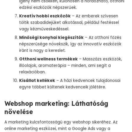
igény nem csökken, különösen a hordozható, otthoni
edzési eszközök népszerűek.
Kreatív hobbi eszközök
– Az emberek szívesen
töltik szabadidejüket alkotással, például festéssel
vagy kézműveskedéssel.
Minőségi konyhai kiegészítők
– Az otthoni főzés
népszerűsége növekszik, így az innovatív eszközök
iránt is nagy a kereslet.
Otthoni wellness termékek
– Masszázs eszközök,
illóolajok, aromaterápia – minden, ami segít a
relaxációban.
Kisállat kellékek
– A házi kedvencek tulajdonosai
egyre többet költenek kedvenceik jólétére.
Webshop marketing: Láthatóság
növelése
A marketing kulcsfontosságú egy webshop sikeréhez. Az
online marketing eszközei, mint a Google Ads vagy a