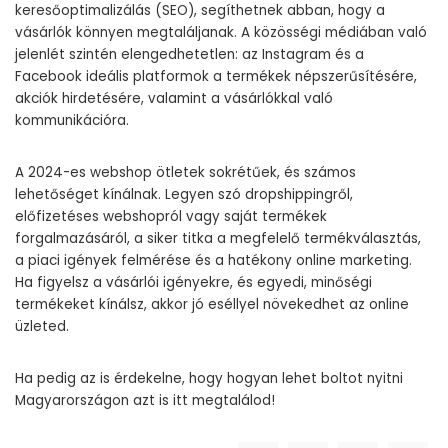
keresőoptimalizálás (SEO), segíthetnek abban, hogy a
vásárlók könnyen megtaláljanak. A közösségi médiában való
jelenlét szintén elengedhetetlen: az Instagram és a
Facebook ideális platformok a termékek népszerűsítésére,
akciók hirdetésére, valamint a vásárlókkal való
kommunikációra.
A 2024-es webshop ötletek sokrétűek, és számos
lehetőséget kínálnak. Legyen szó dropshippingről,
előfizetéses webshopról vagy saját termékek
forgalmazásáról, a siker titka a megfelelő termékválasztás,
a piaci igények felmérése és a hatékony online marketing.
Ha figyelsz a vásárlói igényekre, és egyedi, minőségi
termékeket kínálsz, akkor jó eséllyel növekedhet az online
üzleted.
Ha pedig az is érdekelne, hogy hogyan lehet
boltot nyitni
Magyarországon azt is itt megtalálod!