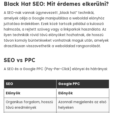
Black Hat SEO: Mit érdemes elkerülni?
A SEO-nak vannak úgynevezett „black hat” technikái,
amelyek célja a Google manipulálása a weboldal előnyhöz
juttatása érdekében. Ezek közé tartozik például a kulcsszó
halmozás, a rejtett szöveg vagy a linkparkok használata. Az
ilyen technikák rövid távú előnyöket hozhatnak, de hosszú
távon komoly büntetéseket vonhatnak maguk után, amelyek
drasztikusan visszavethetik a weboldalad rangsorolását.
SEO vs PPC
A SEO és a Google PPC (Pay-Per-Click) előnyei és hátrányai:
SEO
Google PPC
Előnyök
Előnyök
Organikus forgalom, hosszú
Azonnali megjelenés az első
távú eredmények
helyeken