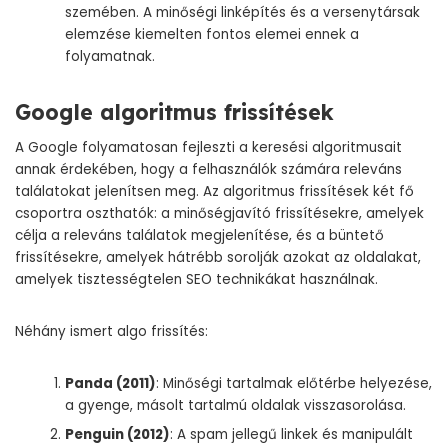
szemében. A
minőségi linképítés
és a versenytársak
elemzése kiemelten fontos elemei ennek a
folyamatnak.
Google algoritmus frissítések
A Google folyamatosan fejleszti a keresési algoritmusait
annak érdekében, hogy a felhasználók számára releváns
találatokat jelenítsen meg. Az algoritmus frissítések két fő
csoportra oszthatók: a minőségjavító frissítésekre, amelyek
célja a releváns találatok megjelenítése, és a büntető
frissítésekre, amelyek hátrébb sorolják azokat az oldalakat,
amelyek tisztességtelen SEO technikákat használnak.
Néhány ismert algo frissítés:
Panda (2011)
: Minőségi tartalmak előtérbe helyezése,
a gyenge, másolt tartalmú oldalak visszasorolása.
Penguin (2012)
: A spam jellegű linkek és manipulált