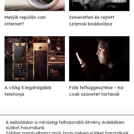
Melyik repülőn van
Ismeretlen és rejtett
internet?
számok blokkolása
A világ 5 legdrágább
Fiók felfüggesztése – ha
telefonja
csak szünetet tartanál
Impresszum
A weboldalon a minőségi felhasználói élmény érdekében
sütiket használunk.
Általános Szerződési Feltételek
Többet megtudhatsz arról, hogy milyen sütiket használunk,