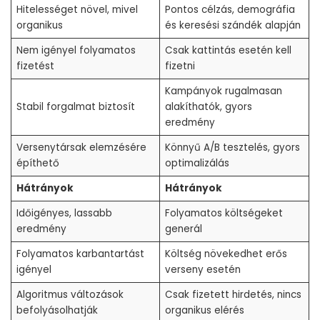
Hitelességet növel, mivel
Pontos célzás, demográfia
organikus
és keresési szándék alapján
Nem igényel folyamatos
Csak kattintás esetén kell
fizetést
fizetni
Kampányok rugalmasan
Stabil forgalmat biztosít
alakíthatók, gyors
eredmény
Versenytársak elemzésére
Könnyű A/B tesztelés, gyors
építhető
optimalizálás
Hátrányok
Hátrányok
Időigényes, lassabb
Folyamatos költségeket
eredmény
generál
Folyamatos karbantartást
Költség növekedhet erős
igényel
verseny esetén
Algoritmus változások
Csak fizetett hirdetés, nincs
befolyásolhatják
organikus elérés