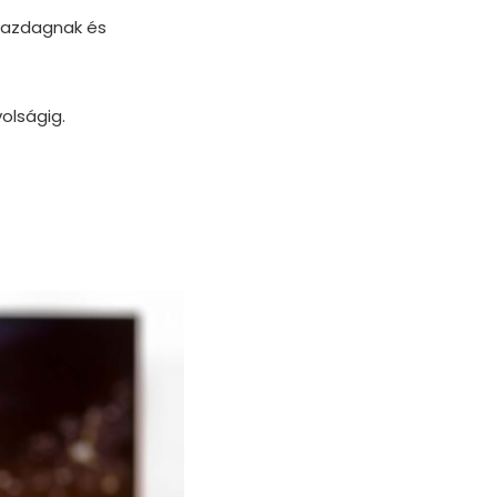
tgazdagnak és
olságig.