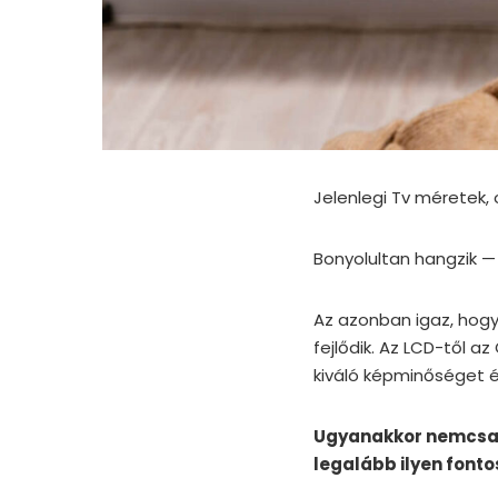
Jelenlegi Tv méretek,
Bonyolultan hangzik —
Az azonban igaz, hog
fejlődik. Az LCD-től 
kiváló képminőséget é
Ugyanakkor nemcsak 
legalább ilyen fonto