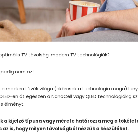
 optimális TV távolság, modern TV technológiák?
 pedig nem az!
y a modern tévék világa (akárcsak a technológia maga) le
az OLED-en át egészen a NanoCell vagy QLED technológiákig 
s élményt.
a kijelző típusa vagy mérete határozza meg a tökéle
s az is, hogy milyen távolságból nézzük a készüléket.