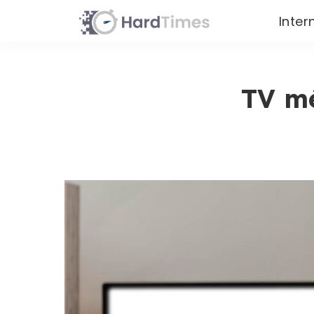
Inter
TV mé