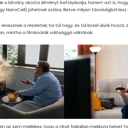
ak a látvány okozta élményt befolyásolja, hanem azt is, hog
gy NanoCell) jöhetnek szóba, illetve milyen távolságból lesz 
, elvesznek a részletek; ha túl nagy, és túl közel ülünk hozzá,
yan, mintha a filmkockák valósággá válnának.
n az sem mellékes, hogy a tévé fizikailag mekkora helyet fog