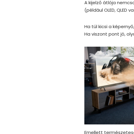
A kijelző átlója nemcs
(például OLED, QLED va
Ha túl kicsi a képernyő
Ha viszont pont jó, ol
Emellett természetese