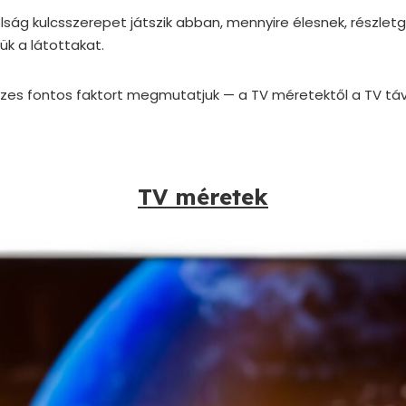
lság kulcsszerepet játszik abban, mennyire élesnek, részle
ük a látottakat.
zes fontos faktort megmutatjuk — a TV méretektől a TV táv
TV méretek