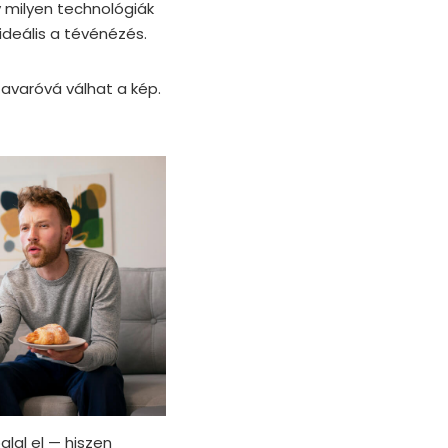
y milyen technológiák
ideális a tévénézés.
 zavaróvá válhat a kép.
lal el — hiszen