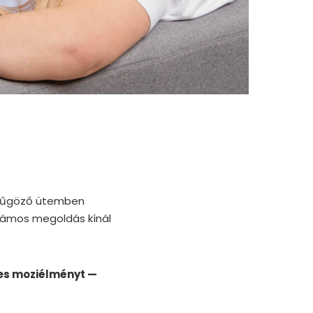
nyűgöző ütemben
számos megoldás kínál
tes moziélményt —