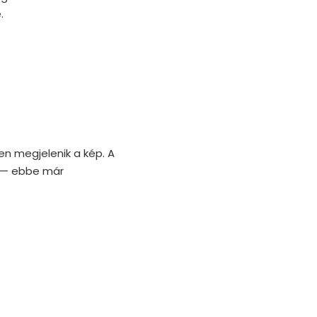
.
sen megjelenik a kép. A
k — ebbe már