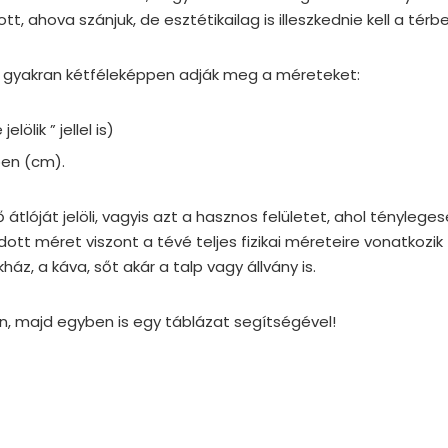
ott, ahova szánjuk, de esztétikailag is illeszkednie kell a térbe
k gyakran kétféleképpen adják meg a méreteket:
elölik ” jellel is)
en (cm).
 átlóját jelöli, vagyis azt a hasznos felületet, ahol ténylege
t méret viszont a tévé teljes fizikai méreteire vonatkozi
ház, a káva, sőt akár a talp vagy állvány is.
ön, majd egyben is egy táblázat segítségével!