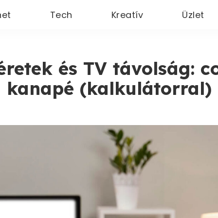
net
Tech
Kreatív
Üzlet
retek és TV távolság: co
kanapé (kalkulátorral)