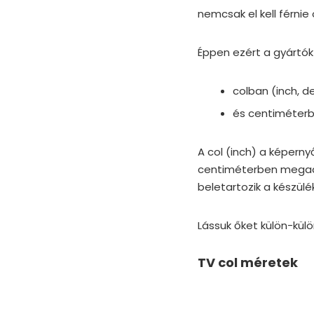
nemcsak el kell férnie 
Éppen ezért a gyártó
colban (inch, de j
és centiméterb
A col (inch) a képernyő
centiméterben megadot
beletartozik a készülék
Lássuk őket külön-kül
TV col méretek