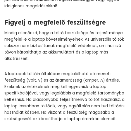
ideiglenes megoldásokkal!
Figyelj a megfelelő feszültségre
Mindig ellenőrizd, hogy a töltő feszültsége és teljesítménye
megfelel-e a laptop követelményeinek. Az univerzális töltők
sokszor nem biztosítanak megfelelő védelmet, ami hosszú
távon károsíthatja az akkumulátort és a laptop más
alkatrészeit.
A laptopok töltőin általában megtalálható a kimeneti
feszültség (volt, V) és az áramerősség (amper, A) értéke.
Ezeknek az értékeknek meg kell egyezniük a laptop
specifikációjával, vagy legalábbis a megfelelő tartományba
kell esniük. Ha alacsonyabb teljesítményű töltőt használsz, a
laptop lassabban töltődik, vagy egyáltalán nem tud töltődni
használat közben. Ha viszont a feszültség magasabb a
szükségesnél, az károsíthatja a laptop áramköri elemeit.