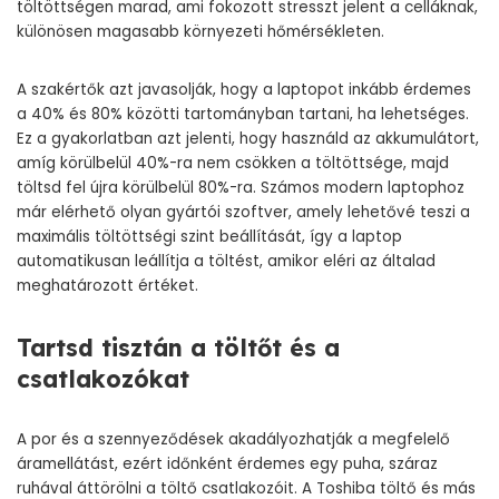
töltöttségen marad, ami fokozott stresszt jelent a celláknak,
különösen magasabb környezeti hőmérsékleten.
A szakértők azt javasolják, hogy a laptopot inkább érdemes
a 40% és 80% közötti tartományban tartani, ha lehetséges.
Ez a gyakorlatban azt jelenti, hogy használd az akkumulátort,
amíg körülbelül 40%-ra nem csökken a töltöttsége, majd
töltsd fel újra körülbelül 80%-ra. Számos modern laptophoz
már elérhető olyan gyártói szoftver, amely lehetővé teszi a
maximális töltöttségi szint beállítását, így a laptop
automatikusan leállítja a töltést, amikor eléri az általad
meghatározott értéket.
Tartsd tisztán a töltőt és a
csatlakozókat
A por és a szennyeződések akadályozhatják a megfelelő
áramellátást, ezért időnként érdemes egy puha, száraz
ruhával áttörölni a töltő csatlakozóit. A
Toshiba töltő
és más