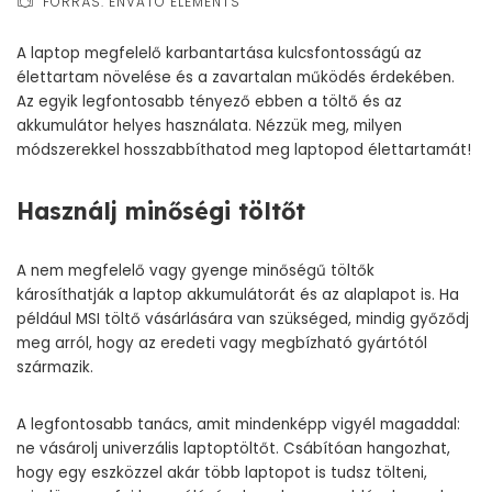
FORRÁS: ENVATO ELEMENTS
A laptop megfelelő karbantartása kulcsfontosságú az
élettartam növelése és a zavartalan működés érdekében.
Az egyik legfontosabb tényező ebben a töltő és az
akkumulátor helyes használata. Nézzük meg, milyen
módszerekkel hosszabbíthatod meg laptopod élettartamát!
Használj minőségi töltőt
A nem megfelelő vagy gyenge minőségű töltők
károsíthatják a laptop akkumulátorát és az alaplapot is. Ha
például
MSI töltő
vásárlására van szükséged, mindig győződj
meg arról, hogy az eredeti vagy megbízható gyártótól
származik.
A legfontosabb tanács, amit mindenképp vigyél magaddal:
ne vásárolj univerzális laptoptöltőt. Csábítóan hangozhat,
hogy egy eszközzel akár több laptopot is tudsz tölteni,