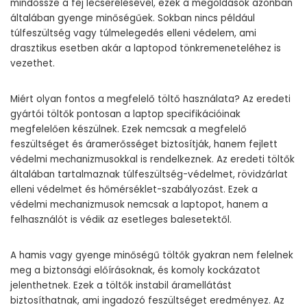
mindössze a fej lecserélésével, ezek a megoldások azonban
általában gyenge minőségűek. Sokban nincs például
túlfeszültség vagy túlmelegedés elleni védelem, ami
drasztikus esetben akár a laptopod tönkremeneteléhez is
vezethet.
Miért olyan fontos a megfelelő töltő használata? Az eredeti
gyártói töltők pontosan a laptop specifikációinak
megfelelően készülnek. Ezek nemcsak a megfelelő
feszültséget és áramerősséget biztosítják, hanem fejlett
védelmi mechanizmusokkal is rendelkeznek. Az eredeti töltők
általában tartalmaznak túlfeszültség-védelmet, rövidzárlat
elleni védelmet és hőmérséklet-szabályozást. Ezek a
védelmi mechanizmusok nemcsak a laptopot, hanem a
felhasználót is védik az esetleges balesetektől.
A hamis vagy gyenge minőségű töltők gyakran nem felelnek
meg a biztonsági előírásoknak, és komoly kockázatot
jelenthetnek. Ezek a töltők instabil áramellátást
biztosíthatnak, ami ingadozó feszültséget eredményez. Az