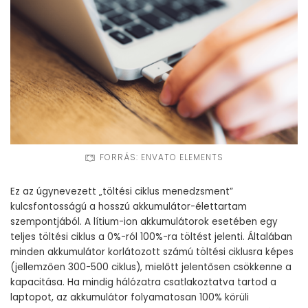
FORRÁS: ENVATO ELEMENTS
Ez az úgynevezett „töltési ciklus menedzsment”
kulcsfontosságú a hosszú akkumulátor-élettartam
szempontjából. A lítium-ion akkumulátorok esetében egy
teljes töltési ciklus a 0%-ról 100%-ra töltést jelenti. Általában
minden akkumulátor korlátozott számú töltési ciklusra képes
(jellemzően 300-500 ciklus), mielőtt jelentősen csökkenne a
kapacitása. Ha mindig hálózatra csatlakoztatva tartod a
laptopot, az akkumulátor folyamatosan 100% körüli