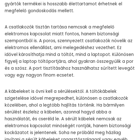
gyártók termékei is hosszabb élettartamot érhetnek el
megfelelő gondoskodás mellett.
A csatlakozók tisztán tartása nemcsak a megfelelő
elektromos kapcsolat miatt fontos, hanem biztonsági
szempontból is. A poros, szennyezett csatlakozók növelik az
elektromos ellenállást, ami melegedéshez vezethet. Ez
idővel károsíthatja mind a töltőt, mind a laptopot. Különösen
figyelj a laptop töltőportjára, ahol gyakran összegyűlik a por
és a szösz. A port tisztításához használhatsz sűrített levegőt
vagy egy nagyon finom ecsetet.
A kábeleket is óvni kell a sérülésektől. A töltőkábelek
szigetelése idővel megrepedhet, különösen a csatlakozók
közelében, ahol a legtöbb hajlítás történik. Ha bármilyen
sérülést észlelsz a kábelen, azonnal hagyd abba a
használatát, és cseréld le. A sérült kábelek nemcsak az
elektromos kapcsolat minőségét rontják, hanem biztonsági
kockázatot is jelentenek. Soha ne próbáld meg házilag
javítani a sérült kábeleket ragasztószalaggal vagy egyéb