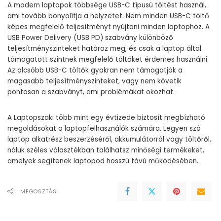
A modern laptopok többsége USB-C típusú töltést használ,
ami tovább bonyolítja a helyzetet. Nem minden USB-C töltő
képes megfelelő teljesítményt nyújtani minden laptophoz. A
USB Power Delivery (USB PD) szabvány különböző
teljesítményszinteket határoz meg, és csak a laptop által
támogatott szintnek megfelelő töltőket érdemes használni.
Az olcsóbb USB-C töltők gyakran nem támogatják a
magasabb teljesítményszinteket, vagy nem követik
pontosan a szabványt, ami problémákat okozhat.
A Laptopszaki több mint egy évtizede biztosít megbízható
megoldásokat a laptopfelhasználók számára. Legyen szó
laptop alkatrész
beszerzéséről, akkumulátorról vagy töltőről,
náluk széles választékban találhatsz minőségi termékeket,
amelyek segítenek laptopod hosszú távú működésében.
MEGOSZTÁS