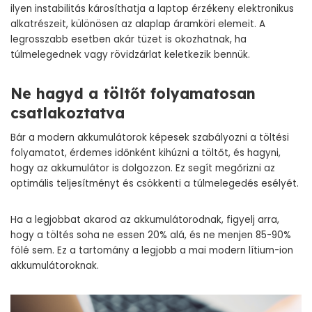
ilyen instabilitás károsíthatja a laptop érzékeny elektronikus
alkatrészeit, különösen az alaplap áramköri elemeit. A
legrosszabb esetben akár tüzet is okozhatnak, ha
túlmelegednek vagy rövidzárlat keletkezik bennük.
Ne hagyd a töltőt folyamatosan
csatlakoztatva
Bár a modern akkumulátorok képesek szabályozni a töltési
folyamatot, érdemes időnként kihúzni a töltőt, és hagyni,
hogy az akkumulátor is dolgozzon. Ez segít megőrizni az
optimális teljesítményt és csökkenti a túlmelegedés esélyét.
Ha a legjobbat akarod az akkumulátorodnak, figyelj arra,
hogy a töltés soha ne essen 20% alá, és ne menjen 85-90%
fölé sem. Ez a tartomány a legjobb a mai modern lítium-ion
akkumulátoroknak.