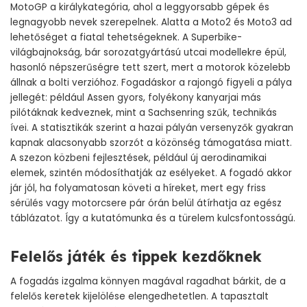
MotoGP a királykategória, ahol a leggyorsabb gépek és
legnagyobb nevek szerepelnek. Alatta a Moto2 és Moto3 ad
lehetőséget a fiatal tehetségeknek. A Superbike-
világbajnokság, bár sorozatgyártású utcai modellekre épül,
hasonló népszerűségre tett szert, mert a motorok közelebb
állnak a bolti verzióhoz. Fogadáskor a rajongó figyeli a pálya
jellegét: például Assen gyors, folyékony kanyarjai más
pilótáknak kedveznek, mint a Sachsenring szűk, technikás
ívei. A statisztikák szerint a hazai pályán versenyzők gyakran
kapnak alacsonyabb szorzót a közönség támogatása miatt.
A szezon közbeni fejlesztések, például új aerodinamikai
elemek, szintén módosíthatják az esélyeket. A fogadó akkor
jár jól, ha folyamatosan követi a híreket, mert egy friss
sérülés vagy motorcsere pár órán belül átírhatja az egész
táblázatot. Így a kutatómunka és a türelem kulcsfontosságú.
Felelős játék és tippek kezdőknek
A fogadás izgalma könnyen magával ragadhat bárkit, de a
felelős keretek kijelölése elengedhetetlen. A tapasztalt