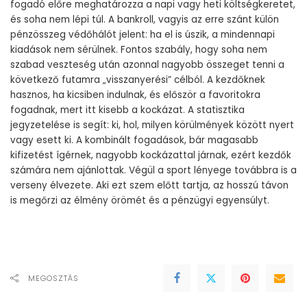
fogadó előre meghatározza a napi vagy heti költségkeretet,
és soha nem lépi túl. A bankroll, vagyis az erre szánt külön
pénzösszeg védőhálót jelent: ha el is úszik, a mindennapi
kiadások nem sérülnek. Fontos szabály, hogy soha nem
szabad veszteség után azonnal nagyobb összeget tenni a
következő futamra „visszanyerési” célból. A kezdőknek
hasznos, ha kicsiben indulnak, és először a favoritokra
fogadnak, mert itt kisebb a kockázat. A statisztika
jegyzetelése is segít: ki, hol, milyen körülmények között nyert
vagy esett ki. A kombinált fogadások, bár magasabb
kifizetést ígérnek, nagyobb kockázattal járnak, ezért kezdők
számára nem ajánlottak. Végül a sport lényege továbbra is a
verseny élvezete. Aki ezt szem előtt tartja, az hosszú távon
is megőrzi az élmény örömét és a pénzügyi egyensúlyt.
MEGOSZTÁS