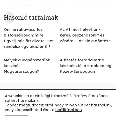
Hasonló tartalmak
Online ruhavásárlás
Az AI már helyettünk
biztonságosan: mire
keres, összehasonlít és
figyelj, mielőtt divatcikket
vásárol – de kié a döntés?
rendelsz egy piactérről?
Melyek a legnépszerűbb
A fizetés forradalma: a
kaszinók
készpénztől a stablecoinig
Magyarországon?
Közép-Európában
Impresszum
A weboldalon a minőségi felhasználói élmény érdekében
sütiket használunk.
Általános Szerződési Feltételek
Többet megtudhatsz arról, hogy milyen sütiket használunk,
vagy kikapcsolhatod őket a
beállításokban
.