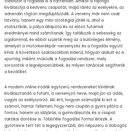
többször a fogadás is a háttérben. Amikor a rajongó
kiválasztja a kedvenc csapatát, majd ránéz az esélyekre, az
adrenalin rögtön megduplázódik. A verseny már nem csak
látvány, hanem egy mini-stratégiai játék is, ahol a
statisztikák, a pálya állapota és az előző futamok
eredményei mind számítanak. Így találkozik a sebesség az
izgalommal, és ebből születik meg az a különleges élmény,
amelyet a motorkerékpár-versenyzés és a fogadás együtt
kínál. A következő szakaszokban kiderül, hogyan alakult ez a
sportág, miként működik a fogadási rendszer, mely
sorozatok a legnépszerűbbek, és milyen tanácsok segíthetik
a kezdőket.
A modern online irodák egyszerű rendszereket kínálnak:
kiválasztandó a futam, a versenyző neve, majd jön az odds,
vagyis az esélyszorzó. Aki érti, hogyan számolják ki ezt a
számot, hamar felismeri, hogy nem csupán a gyors pilóta a
fontos, hanem az időjárás, a gumiválasztás és a csapat
taktikai döntése is. Többféle fogadási forma létezik. A
győztesre tett tét a legegyszerűbb, ám népszerű a dobogós