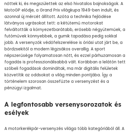
nőttek ki, és megszülettek az első hivatalos bajnokságok. A
MotoGP elődje, a Grand Prix világkupa 1949-ben indult, és
azonnal új mércét állított. Azóta a technika fejlődése
látványos ugrásokat tett: a kétütemű motorokat
felváltották a környezetbarátabb, erősebb négyüteműek, a
futóművek könnyebbek, a gumik tapadása pedig sokkal
jobb. A versenyzők védőfelszerelése is óriási utat járt be, a
bőrdzsekitől a modern légzsákos overallig. A sport
népszerűsége folyamatosan nőtt, és ezzel párhuzamosan a
fogadás is professzionálisabbá vált. Korábban a lelátón tett
szóbeli fogadások domináltak, ma már digitális felületek
közvetítik az oddsokat a világ minden pontjába. Így a
történelem szorosan összefűzte a versenyzést és a
pénzügyi izgalmat.
A legfontosabb versenysorozatok és
esélyek
A motorkerékpár-versenyzés világa több kategóriából áll. A