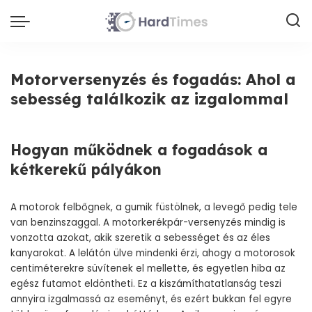
Motorversenyzés és fogadás: Ahol a
sebesség találkozik az izgalommal
Hogyan működnek a fogadások a
kétkerekű pályákon
A motorok felbőgnek, a gumik füstölnek, a levegő pedig tele
van benzinszaggal. A motorkerékpár-versenyzés mindig is
vonzotta azokat, akik szeretik a sebességet és az éles
kanyarokat. A lelátón ülve mindenki érzi, ahogy a motorosok
centiméterekre süvítenek el mellette, és egyetlen hiba az
egész futamot eldöntheti. Ez a kiszámíthatatlanság teszi
annyira izgalmassá az eseményt, és ezért bukkan fel egyre