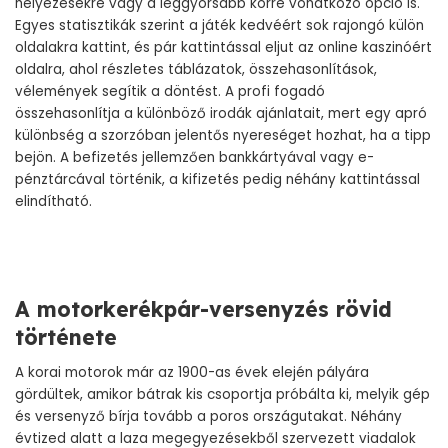
helyezésekre vagy a leggyorsabb körre vonatkozó opció is.
Egyes statisztikák szerint a játék kedvéért sok rajongó külön
oldalakra kattint, és pár kattintással eljut az
online kaszinóért
oldalra, ahol részletes táblázatok, összehasonlítások,
vélemények segítik a döntést. A profi fogadó
összehasonlítja a különböző irodák ajánlatait, mert egy apró
különbség a szorzóban jelentős nyereséget hozhat, ha a tipp
bejön. A befizetés jellemzően bankkártyával vagy e-
pénztárcával történik, a kifizetés pedig néhány kattintással
elindítható.
A motorkerékpár-versenyzés rövid
története
A korai motorok már az 1900-as évek elején pályára
gördültek, amikor bátrak kis csoportja próbálta ki, melyik gép
és versenyző bírja tovább a poros országutakat. Néhány
évtized alatt a laza megegyezésekből szervezett viadalok