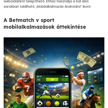
weboldaláról telepíthető. Ehhez használja a bal alsó
sarokban található „Mobilalkalmazás Androidra” ikont.
A Betmatch v sport
mobilalkalmazások áttekintése