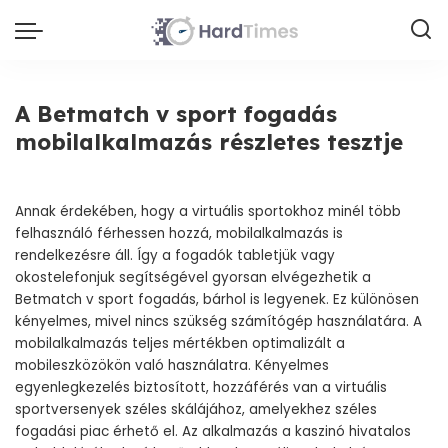
A Betmatch v sport fogadás
mobilalkalmazás részletes tesztje
Annak érdekében, hogy a virtuális sportokhoz minél több
felhasználó férhessen hozzá, mobilalkalmazás is
rendelkezésre áll. Így a fogadók tabletjük vagy
okostelefonjuk segítségével gyorsan elvégezhetik a
Betmatch v sport fogadás
, bárhol is legyenek. Ez különösen
kényelmes, mivel nincs szükség számítógép használatára. A
mobilalkalmazás teljes mértékben optimalizált a
mobileszközökön való használatra. Kényelmes
egyenlegkezelés biztosított, hozzáférés van a virtuális
sportversenyek széles skálájához, amelyekhez széles
fogadási piac érhető el. Az alkalmazás a kaszinó hivatalos