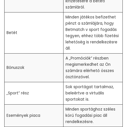
kifizetésére a betéti
számláról.
Minden játékos befizethet
pénzt a számlájára, hogy
Betmatch v sport fogadás
Betét
tegyen, ehhez több fizetési
lehetőség is rendelkezésre
áll.
A „Promóciók” részben
megismerkedhet az Ön
Bónuszok
számára elérhető összes
ösztönzővel.
Sok sportágat tartalmaz,
„Sport” rész
beleértve a virtuális
sportokat is.
Minden sportághoz széles
Események piaca
körű fogadási piac áll
rendelkezésre.