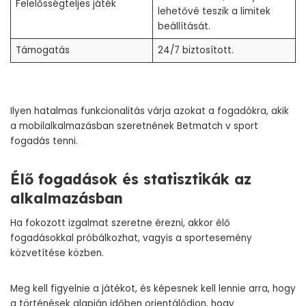
Felelősségteljes játék
lehetővé teszik a limitek
beállítását.
Támogatás
24/7 biztosított.
Ilyen hatalmas funkcionalitás várja azokat a fogadókra, akik
a mobilalkalmazásban szeretnének Betmatch v sport
fogadás tenni.
Élő fogadások és statisztikák az
alkalmazásban
Ha fokozott izgalmat szeretne érezni, akkor élő
fogadásokkal próbálkozhat, vagyis a sportesemény
közvetítése közben.
Meg kell figyelnie a játékot, és képesnek kell lennie arra, hogy
a történések alapján időben orientálódjon, hogy