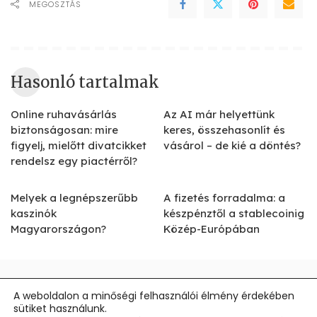
MEGOSZTÁS
Hasonló tartalmak
Online ruhavásárlás
Az AI már helyettünk
biztonságosan: mire
keres, összehasonlít és
figyelj, mielőtt divatcikket
vásárol – de kié a döntés?
rendelsz egy piactérről?
Melyek a legnépszerűbb
A fizetés forradalma: a
kaszinók
készpénztől a stablecoinig
Magyarországon?
Közép-Európában
Impresszum
A weboldalon a minőségi felhasználói élmény érdekében
sütiket használunk.
Általános Szerződési Feltételek