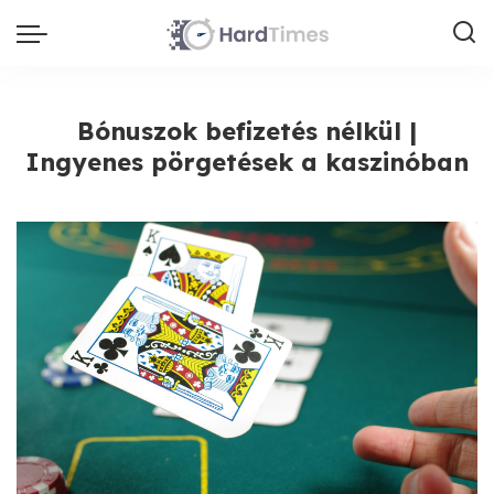
Bónuszok befizetés nélkül |
Ingyenes pörgetések a kaszinóban