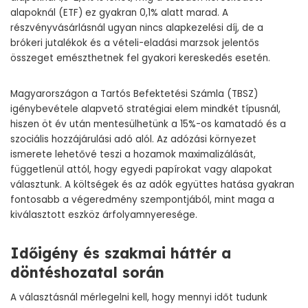
alapoknál (ETF) ez gyakran 0,1% alatt marad. A
részvényvásárlásnál ugyan nincs alapkezelési díj, de a
brókeri jutalékok és a vételi-eladási marzsok jelentős
összeget emészthetnek fel gyakori kereskedés esetén.
Magyarországon a Tartós Befektetési Számla (TBSZ)
igénybevétele alapvető stratégiai elem mindkét típusnál,
hiszen öt év után mentesülhetünk a 15%-os kamatadó és a
szociális hozzájárulási adó alól. Az adózási környezet
ismerete lehetővé teszi a hozamok maximalizálását,
függetlenül attól, hogy egyedi papírokat vagy alapokat
választunk. A költségek és az adók együttes hatása gyakran
fontosabb a végeredmény szempontjából, mint maga a
kiválasztott eszköz árfolyamnyeresége.
Időigény és szakmai háttér a
döntéshozatal során
A választásnál mérlegelni kell, hogy mennyi időt tudunk