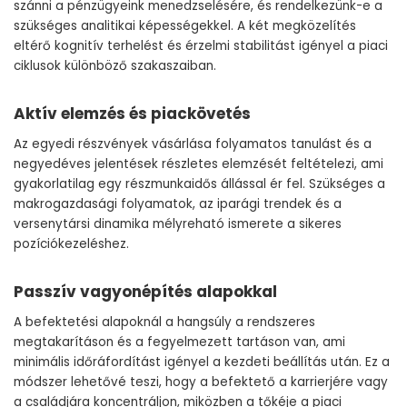
szánni a pénzügyeink menedzselésére, és rendelkezünk-e a
szükséges analitikai képességekkel. A két megközelítés
eltérő kognitív terhelést és érzelmi stabilitást igényel a piaci
ciklusok különböző szakaszaiban.
Aktív elemzés és piackövetés
Az egyedi részvények vásárlása folyamatos tanulást és a
negyedéves jelentések részletes elemzését feltételezi, ami
gyakorlatilag egy részmunkaidős állással ér fel. Szükséges a
makrogazdasági folyamatok, az iparági trendek és a
versenytársi dinamika mélyreható ismerete a sikeres
pozíciókezeléshez.
Passzív vagyonépítés alapokkal
A befektetési alapoknál a hangsúly a rendszeres
megtakarításon és a fegyelmezett tartáson van, ami
minimális időráfordítást igényel a kezdeti beállítás után. Ez a
módszer lehetővé teszi, hogy a befektető a karrierjére vagy
a családjára koncentráljon, miközben a tőkéje a piaci