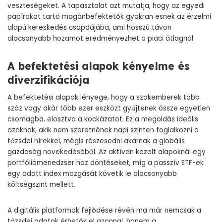
veszteségeket. A tapasztalat azt mutatja, hogy az egyedi
papírokat tartó magánbefektetők gyakran esnek az érzelmi
alapú kereskedés csapdájába, ami hosszú távon
alacsonyabb hozamot eredményezhet a piaci átlagnál.
A befektetési alapok kényelme és
diverzifikációja
A befektetési alapok lényege, hogy a szakemberek több
száz vagy akár több ezer eszközt gyűjtenek össze egyetlen
csomagba, elosztva a kockázatot. Ez a megoldás ideális
azoknak, akik nem szeretnének napi szinten foglalkozni a
tőzsdei hírekkel, mégis részesedni akarnak a globális
gazdaság növekedéséből. Az aktívan kezelt alapoknál egy
portfóliómenedzser hoz döntéseket, míg a passzív ETF-ek
egy adott index mozgását követik le alacsonyabb
költségszint mellett.
A digitális platformok fejlődése révén ma már nemcsak a
tőzsdei adatok érhetők el azonnal, hanem a