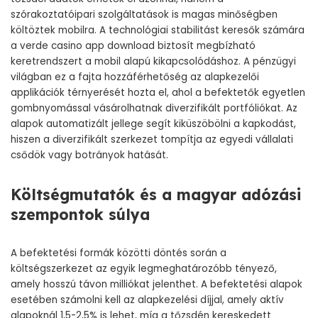
szórakoztatóipari szolgáltatások is magas minőségben
költöztek mobilra. A technológiai stabilitást keresők számára
a
verde casino app download
biztosít megbízható
keretrendszert a mobil alapú kikapcsolódáshoz. A pénzügyi
világban ez a fajta hozzáférhetőség az alapkezelői
applikációk térnyerését hozta el, ahol a befektetők egyetlen
gombnyomással vásárolhatnak diverzifikált portfóliókat. Az
alapok automatizált jellege segít kiküszöbölni a kapkodást,
hiszen a diverzifikált szerkezet tompítja az egyedi vállalati
csődök vagy botrányok hatását.
Költségmutatók és a magyar adózási
szempontok súlya
A befektetési formák közötti döntés során a
költségszerkezet az egyik legmeghatározóbb tényező,
amely hosszú távon milliókat jelenthet. A befektetési alapok
esetében számolni kell az alapkezelési díjjal, amely aktív
alapoknál 1,5-2,5% is lehet, míg a tőzsdén kereskedett