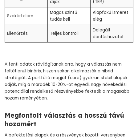
díjak
(TER)
Magas szintű
Alapfokú ismeret
Szakértelem
tudás kell
elég
Delegált
Ellenőrzés
Teljes kontroll
döntéshozatal
A fenti adatok rávilágítanak arra, hogy a választás nem
feltétlenül bináris, hiszen sokan alkalmazzák a hibrid
stratégiát. A portfólió magját (core) gyakran stabil alapok
adják, míg a maradék 10-20%-ot egyedi, nagy növekedési
potenciállal rendelkező részvényekbe fektetik a magasabb
hozam reményében.
Megfontolt választás a hosszú távú
hozamért
A befektetési alapok és a részvények közötti versenyben