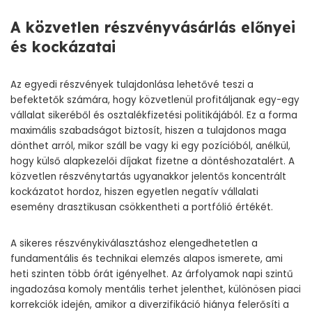
A közvetlen részvényvásárlás előnyei
és kockázatai
Az egyedi részvények tulajdonlása lehetővé teszi a
befektetők számára, hogy közvetlenül profitáljanak egy-egy
vállalat sikeréből és osztalékfizetési politikájából. Ez a forma
maximális szabadságot biztosít, hiszen a tulajdonos maga
dönthet arról, mikor száll be vagy ki egy pozícióból, anélkül,
hogy külső alapkezelői díjakat fizetne a döntéshozatalért. A
közvetlen részvénytartás ugyanakkor jelentős koncentrált
kockázatot hordoz, hiszen egyetlen negatív vállalati
esemény drasztikusan csökkentheti a portfólió értékét.
A sikeres részvénykiválasztáshoz elengedhetetlen a
fundamentális és technikai elemzés alapos ismerete, ami
heti szinten több órát igényelhet. Az árfolyamok napi szintű
ingadozása komoly mentális terhet jelenthet, különösen piaci
korrekciók idején, amikor a diverzifikáció hiánya felerősíti a