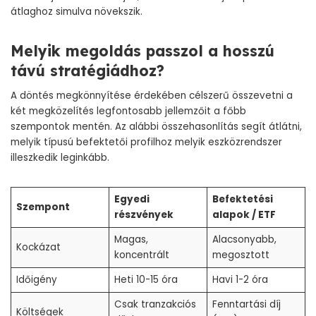
átlaghoz simulva növekszik.
Melyik megoldás passzol a hosszú
távú stratégiádhoz?
A döntés megkönnyítése érdekében célszerű összevetni a
két megközelítés legfontosabb jellemzőit a főbb
szempontok mentén. Az alábbi összehasonlítás segít átlátni,
melyik típusú befektetői profilhoz melyik eszközrendszer
illeszkedik leginkább.
Egyedi
Befektetési
Szempont
részvények
alapok / ETF
Magas,
Alacsonyabb,
Kockázat
koncentrált
megosztott
Időigény
Heti 10-15 óra
Havi 1-2 óra
Csak tranzakciós
Fenntartási díj
Költségek