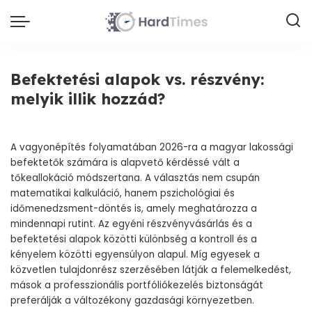
Befektetési alapok vs. részvény:
melyik illik hozzád?
A vagyonépítés folyamatában 2026-ra a magyar lakossági
befektetők számára is alapvető kérdéssé vált a
tőkeallokáció módszertana. A választás nem csupán
matematikai kalkuláció, hanem pszichológiai és
időmenedzsment-döntés is, amely meghatározza a
mindennapi rutint. Az egyéni részvényvásárlás és a
befektetési alapok közötti különbség a kontroll és a
kényelem közötti egyensúlyon alapul. Míg egyesek a
közvetlen tulajdonrész szerzésében látják a felemelkedést,
mások a professzionális portfóliókezelés biztonságát
preferálják a változékony gazdasági környezetben.