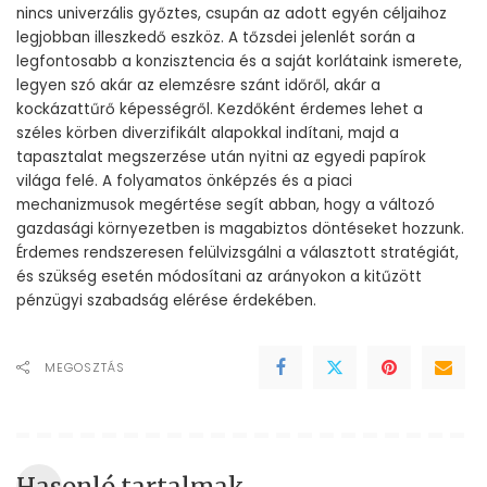
nincs univerzális győztes, csupán az adott egyén céljaihoz
legjobban illeszkedő eszköz. A tőzsdei jelenlét során a
legfontosabb a konzisztencia és a saját korlátaink ismerete,
legyen szó akár az elemzésre szánt időről, akár a
kockázattűrő képességről. Kezdőként érdemes lehet a
széles körben diverzifikált alapokkal indítani, majd a
tapasztalat megszerzése után nyitni az egyedi papírok
világa felé. A folyamatos önképzés és a piaci
mechanizmusok megértése segít abban, hogy a változó
gazdasági környezetben is magabiztos döntéseket hozzunk.
Érdemes rendszeresen felülvizsgálni a választott stratégiát,
és szükség esetén módosítani az arányokon a kitűzött
pénzügyi szabadság elérése érdekében.
MEGOSZTÁS
Hasonló tartalmak