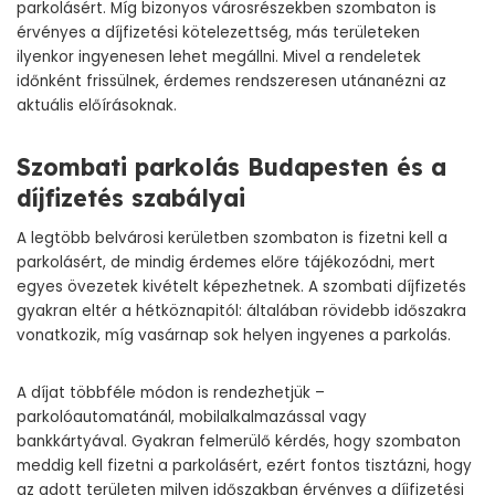
parkolásért. Míg bizonyos városrészekben szombaton is
érvényes a díjfizetési kötelezettség, más területeken
ilyenkor ingyenesen lehet megállni. Mivel a rendeletek
időnként frissülnek, érdemes rendszeresen utánanézni az
aktuális előírásoknak.
Szombati parkolás Budapesten és a
díjfizetés szabályai
A legtöbb belvárosi kerületben szombaton is fizetni kell a
parkolásért, de mindig érdemes előre tájékozódni, mert
egyes övezetek kivételt képezhetnek. A szombati díjfizetés
gyakran eltér a hétköznapitól: általában rövidebb időszakra
vonatkozik, míg vasárnap sok helyen ingyenes a parkolás.
A díjat többféle módon is rendezhetjük –
parkolóautomatánál, mobilalkalmazással vagy
bankkártyával. Gyakran felmerülő kérdés, hogy szombaton
meddig kell fizetni a parkolásért, ezért fontos tisztázni, hogy
az adott területen milyen időszakban érvényes a díjfizetési