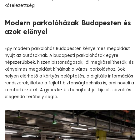
kötelezettség.
Modern parkolóházak Budapesten és
azok előnyei
Egy modern
parkolóház Budape
sten
kényelmes megoldást
nyújt az autósoknak. A budapesti parkolóházak egyre
népszerűbbek, hiszen biztonságosak, jól megközelíthetők, és
kényelmes megoldást kínálnak a városi parkoláshoz. Sok
helyen elérhető a kártyás beléptetés, a digitális információs
rendszerek, illetve a fejlett biztonságtechnika is, ami növeli a
komfortérzetet. A gyors ki- és behajtást jól kijelölt sávok és
elegendő férőhely segíti.