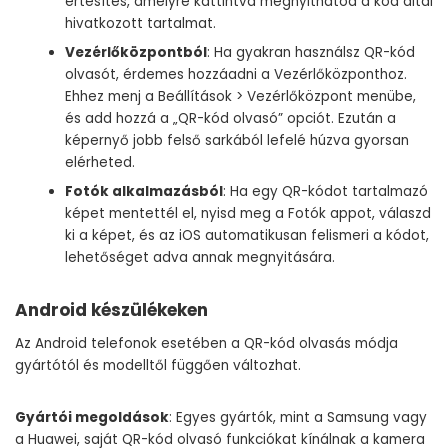
értesítés, amelyre kattintva megnyithatod a kód által
hivatkozott tartalmat.
Vezérlőközpontból
: Ha gyakran használsz QR-kód
olvasót, érdemes hozzáadni a Vezérlőközponthoz.
Ehhez menj a Beállítások > Vezérlőközpont menübe,
és add hozzá a „QR-kód olvasó” opciót. Ezután a
képernyő jobb felső sarkából lefelé húzva gyorsan
elérheted.
Fotók alkalmazásból
: Ha egy QR-kódot tartalmazó
képet mentettél el, nyisd meg a Fotók appot, válaszd
ki a képet, és az iOS automatikusan felismeri a kódot,
lehetőséget adva annak megnyitására.
Android készülékeken
Az Android telefonok esetében a QR-kód olvasás módja
gyártótól és modelltől függően változhat.
Gyártói megoldások
: Egyes gyártók, mint a Samsung vagy
a Huawei, saját QR-kód olvasó funkciókat kínálnak a kamera