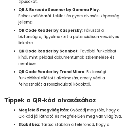
típusokat.
QR & Barcode Scanner by Gamma Play
:
Felhasználóbarát felület és gyors olvasási képesség
jellemzi.
QR Code Reader by Kaspersky
: Fókuszál a
biztonságra, figyelmeztet a potenciálisan veszélyes
linkekre.
QR Code Reader by Scanbot
: További funkciókat
kínál, mint például dokumentumok szkennelése és
mentése.
QR Code Reader by Trend Micro
: Biztonsági
funkciókkal ellátott alkalmazás, amely védi a
felhasználót a rosszindulatú kódoktól.
Tippek a QR-kód olvasásához
Megfelelő megvilágítás
: Győződj meg róla, hogy a
QR-kód jól látható és megfelelően meg van világítva.
Stabil kéz
: Tartsd stabilan a telefonod, hogy a