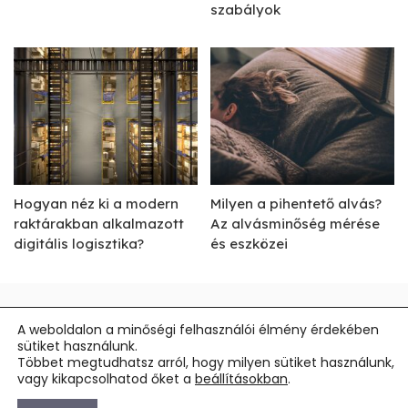
szabályok
Hogyan néz ki a modern
Milyen a pihentető alvás?
raktárakban alkalmazott
Az alvásminőség mérése
digitális logisztika?
és eszközei
Impresszum
A weboldalon a minőségi felhasználói élmény érdekében
sütiket használunk.
Általános Szerződési Feltételek
Többet megtudhatsz arról, hogy milyen sütiket használunk,
vagy kikapcsolhatod őket a
beállításokban
.