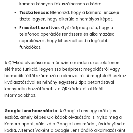
kamera könnyen fókuszálhasson a kódra.
Tiszta lencse
: Ellenőrizd, hogy a kamera lencséje
tiszta legyen, hogy elkerüld a homályos képet.
Frissített szoftver
: Győződj meg róla, hogy a
telefonod operációs rendszere és alkalmazásai
naprakészek, hogy kihasználhasd a legújabb
funkciókat.
A QR-kód olvasása ma már szinte minden okostelefonon
elérhető funkció, legyen szó beépített megoldásról vagy
harmadik féltől származó alkalmazásról. A megfelelő eszköz
kiválasztásával és néhány egyszerű tipp betartásával
könnyedén hozzáférhetsz a QR-kódok által kínált
információkhoz.
Google Lens használata
: A Google Lens egy erőteljes
eszköz, amely képes QR-kódok olvasására is. Nyisd meg a
Kamera appot, válaszd a Google Lens módot, és irányítsd a
kódra. Alternatívaként a Google Lens önálló alkalmazásként