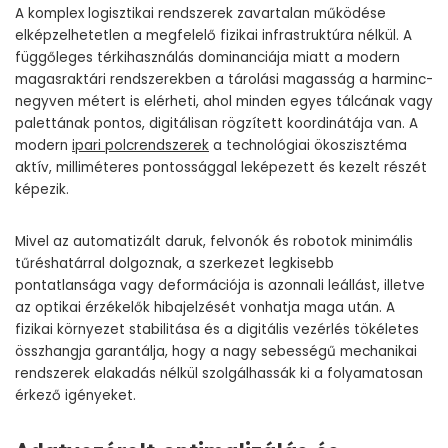
A komplex logisztikai rendszerek zavartalan működése
elképzelhetetlen a megfelelő fizikai infrastruktúra nélkül. A
függőleges térkihasználás dominanciája miatt a modern
magasraktári rendszerekben a tárolási magasság a harminc-
negyven métert is elérheti, ahol minden egyes tálcának vagy
palettának pontos, digitálisan rögzített koordinátája van. A
modern
ipari polcrendszerek
a technológiai ökoszisztéma
aktív, milliméteres pontossággal leképezett és kezelt részét
képezik.
Mivel az automatizált daruk, felvonók és robotok minimális
tűréshatárral dolgoznak, a szerkezet legkisebb
pontatlansága vagy deformációja is azonnali leállást, illetve
az optikai érzékelők hibajelzését vonhatja maga után. A
fizikai környezet stabilitása és a digitális vezérlés tökéletes
összhangja garantálja, hogy a nagy sebességű mechanikai
rendszerek elakadás nélkül szolgálhassák ki a folyamatosan
érkező igényeket.