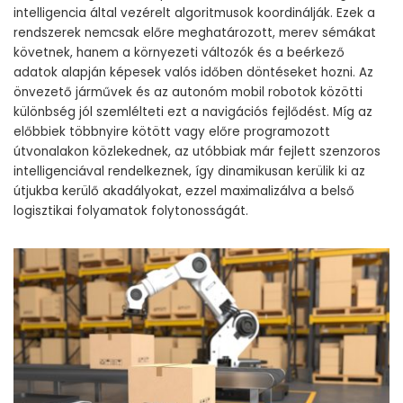
intelligencia által vezérelt algoritmusok koordinálják. Ezek a
rendszerek nemcsak előre meghatározott, merev sémákat
követnek, hanem a környezeti változók és a beérkező
adatok alapján képesek valós időben döntéseket hozni. Az
önvezető járművek és az autonóm mobil robotok közötti
különbség jól szemlélteti ezt a navigációs fejlődést. Míg az
előbbiek többnyire kötött vagy előre programozott
útvonalakon közlekednek, az utóbbiak már fejlett szenzoros
intelligenciával rendelkeznek, így dinamikusan kerülik ki az
útjukba kerülő akadályokat, ezzel maximalizálva a belső
logisztikai folyamatok folytonosságát.