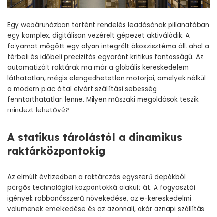
Egy webáruházban történt rendelés leadásának pillanatában
egy komplex, digitálisan vezérelt gépezet aktiválódik. A
folyamat mögött egy olyan integrált ökoszisztéma áll, ahol a
térbeli és időbeli precizitás egyaránt kritikus fontosságú. Az
automatizált raktárak ma már a globális kereskedelem
láthatatlan, mégis elengedhetetlen motorjai, amelyek nélkül
a modern piac által elvárt szállítási sebesség
fenntarthatatlan lenne. Milyen műszaki megoldások teszik
mindezt lehetővé?
A statikus tárolástól a dinamikus
raktárközpontokig
Az elmúlt évtizedben a raktározás egyszerű depókból
pörgős technológiai központokká alakult át. A fogyasztói
igények robbanásszerű növekedése, az e-kereskedelmi
volumenek emelkedése és az azonnali, akár aznapi szállítás