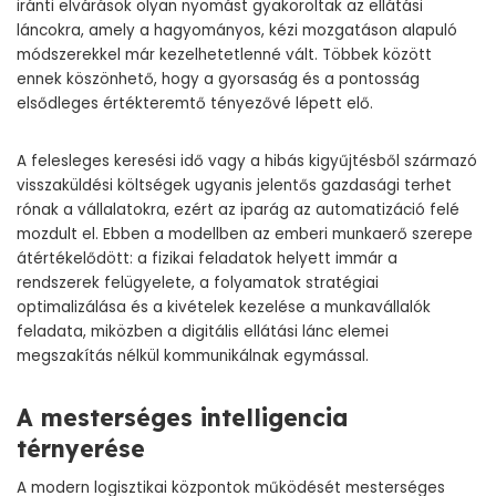
iránti elvárások olyan nyomást gyakoroltak az ellátási
láncokra, amely a hagyományos, kézi mozgatáson alapuló
módszerekkel már kezelhetetlenné vált. Többek között
ennek köszönhető, hogy a gyorsaság és a pontosság
elsődleges értékteremtő tényezővé lépett elő.
A felesleges keresési idő vagy a hibás kigyűjtésből származó
visszaküldési költségek ugyanis jelentős gazdasági terhet
rónak a vállalatokra, ezért az iparág az automatizáció felé
mozdult el. Ebben a modellben az emberi munkaerő szerepe
átértékelődött: a fizikai feladatok helyett immár a
rendszerek felügyelete, a folyamatok stratégiai
optimalizálása és a kivételek kezelése a munkavállalók
feladata, miközben a digitális ellátási lánc elemei
megszakítás nélkül kommunikálnak egymással.
A mesterséges intelligencia
térnyerése
A modern logisztikai központok működését mesterséges