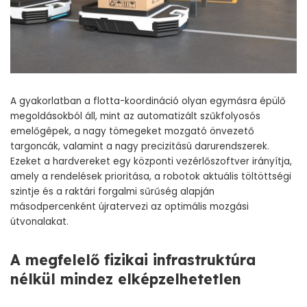
A gyakorlatban a flotta-koordináció olyan egymásra épülő
megoldásokból áll, mint az automatizált szűkfolyosós
emelőgépek, a nagy tömegeket mozgató önvezető
targoncák, valamint a nagy precizitású darurendszerek.
Ezeket a hardvereket egy központi vezérlőszoftver irányítja,
amely a rendelések prioritása, a robotok aktuális töltöttségi
szintje és a raktári forgalmi sűrűség alapján
másodpercenként újratervezi az optimális mozgási
útvonalakat.
A megfelelő fizikai infrastruktúra
nélkül mindez elképzelhetetlen