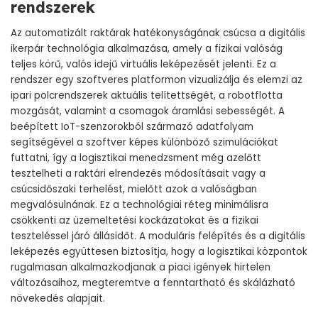
rendszerek
Az automatizált raktárak hatékonyságának csúcsa a digitális
ikerpár technológia alkalmazása, amely a fizikai valóság
teljes körű, valós idejű virtuális leképezését jelenti. Ez a
rendszer egy szoftveres platformon vizualizálja és elemzi az
ipari polcrendszerek aktuális telítettségét, a robotflotta
mozgását, valamint a csomagok áramlási sebességét. A
beépített IoT-szenzorokból származó adatfolyam
segítségével a szoftver képes különböző szimulációkat
futtatni, így a logisztikai menedzsment még azelőtt
tesztelheti a raktári elrendezés módosításait vagy a
csúcsidőszaki terhelést, mielőtt azok a valóságban
megvalósulnának. Ez a technológiai réteg minimálisra
csökkenti az üzemeltetési kockázatokat és a fizikai
teszteléssel járó állásidőt. A moduláris felépítés és a digitális
leképezés együttesen biztosítja, hogy a logisztikai központok
rugalmasan alkalmazkodjanak a piaci igények hirtelen
változásaihoz, megteremtve a fenntartható és skálázható
növekedés alapjait.