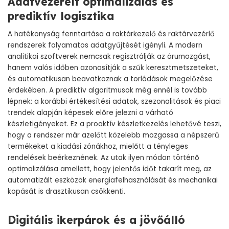
Adatvezérelt optimalizálás és
prediktív logisztika
A hatékonyság fenntartása a raktárkezelő és raktárvezérlő
rendszerek folyamatos adatgyűjtését igényli. A modern
analitikai szoftverek nemcsak regisztrálják az árumozgást,
hanem valós időben azonosítják a szűk keresztmetszeteket,
és automatikusan beavatkoznak a torlódások megelőzése
érdekében. A prediktív algoritmusok még ennél is tovább
lépnek: a korábbi értékesítési adatok, szezonalitások és piaci
trendek alapján képesek előre jelezni a várható
készletigényeket. Ez a proaktív készletkezelés lehetővé teszi,
hogy a rendszer már azelőtt közelebb mozgassa a népszerű
termékeket a kiadási zónákhoz, mielőtt a tényleges
rendelések beérkeznének. Az utak ilyen módon történő
optimalizálása amellett, hogy jelentős időt takarít meg, az
automatizált eszközök energiafelhasználását és mechanikai
kopását is drasztikusan csökkenti.
Digitális ikerpárok és a jövőálló