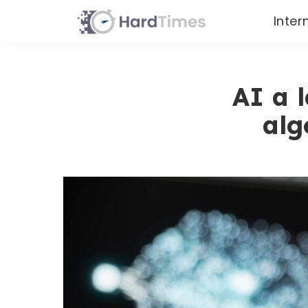
Inter
AI a 
alg