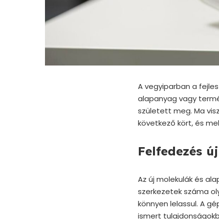
A vegyiparban a fejles
alapanyag vagy termék
született meg. Ma vis
következő kört, és mel
Felfedezés ú
Az új molekulák és al
szerkezetek száma oly
könnyen lelassul. A gé
ismert tulajdonságokb