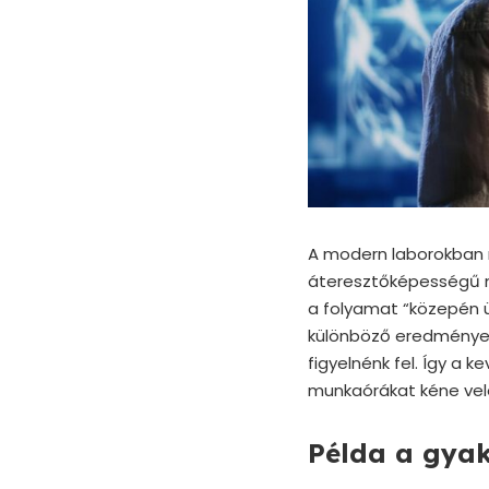
A modern laborokban m
áteresztőképességű mé
a folyamat “közepén ü
különböző eredményeke
figyelnénk fel. Így a 
munkaórákat kéne vele
Példa a gyak