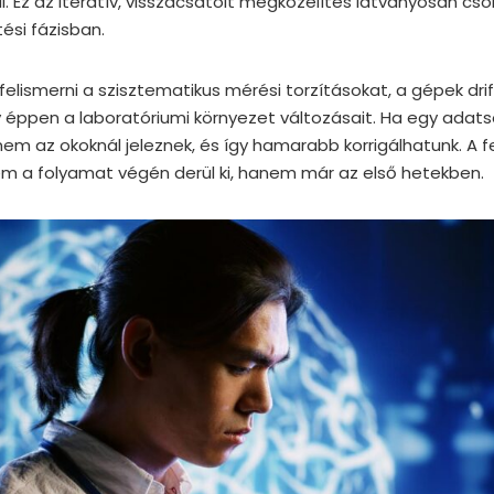
l. Ez az iteratív, visszacsatolt megközelítés látványosan csö
tési fázisban.
elismerni a szisztematikus mérési torzításokat, a gépek dri
y éppen a laboratóriumi környezet változásait. Ha egy adats
 az okoknál jeleznek, és így hamarabb korrigálhatunk. A fe
m a folyamat végén derül ki, hanem már az első hetekben.