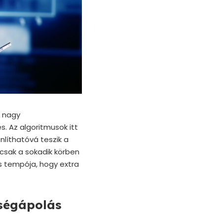
, nagy
. Az algoritmusok itt
nlíthatóvá teszik a
csak a sokadik körben
és tempója, hogy extra
pségápolás