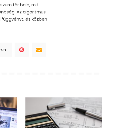
sszum fér bele, mit
lönbség. Az algoritmus
élfüggvényt, és közben
ren