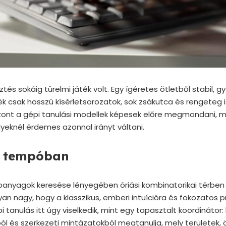
ztés sokáig türelmi játék volt. Egy ígéretes ötletből stabil, 
 csak hosszú kísérletsorozatok, sok zsákutca és rengeteg 
zont a gépi tanulási modellek képesek előre megmondani, me
yeknél érdemes azonnal irányt váltani.
j tempóban
apanyagok keresése lényegében óriási kombinatorikai térben 
an nagy, hogy a klasszikus, emberi intuícióra és fokozatos p
pi tanulás itt úgy viselkedik, mint egy tapasztalt koordinátor
ól és szerkezeti mintázatokból megtanulja, mely területek, ö