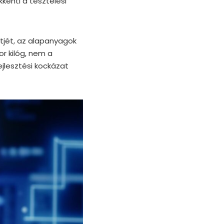
kkenti a tesztelési
ftjét, az alapanyagok
or kilóg, nem a
jlesztési kockázat