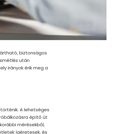
gyártható, biztonságos
ismétlés után
ly irányok érik meg a
történik. A lehetséges
róbálkozásra építő út
: korábbi mérésekből,
tletek ígéretesek, és