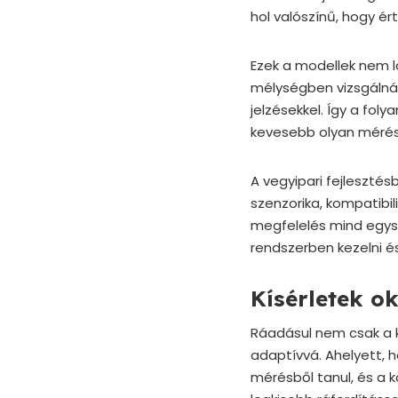
hol valószínű, hogy ér
Ezek a modellek nem lá
mélységben vizsgálnána
jelzésekkel. Így a fol
kevesebb olyan mérés,
A vegyipari fejlesztés
szenzorika, kompatibil
megfelelés mind egys
rendszerben kezelni é
Kísérletek o
Ráadásul nem csak a ki
adaptívvá. Ahelyett, h
mérésből tanul, és a 