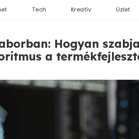
net
Tech
Kreatív
Üzlet
laborban: Hogyan szabja
oritmus a termékfejleszt