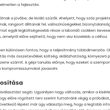
telmetlen a fejlesztés.
tnak a jövőbe, de kiváló szűrők. Ahelyett, hogy száz projek
k, rangsort állítanak fel, valószínűségekkel, bizonytalanság
yamat egyik legköltségesebb része a laboridő csökken: keves
 amelyről előre sejthető, hogy nem visz közelebb a célhoz.
ben különösen fontos, hogy a teljesítmény többdimenziós. Ol
itás más összetevőkkel, költség, skálázhatóság, környezeti pr
zerre számít. A gépi tanulás előnye, hogy ezeket a szempo
s kompromisszumokat javasolni.
kosítása
választást segíti. Ugyanilyen nagy változás, amikor a kísérle
ogy előre rögzített terv szerint futtatnánk végig a próbákat
következő lépést már úgy választja meg, hogy a legtöbb info