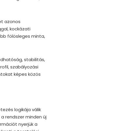
tet azonos
gal, kockázati
ebb fölösleges minta,
dhatóság, stabilitás,
ofil, szabályozási
ntokat képes közös
tezés logikája válik
, a rendszer minden új
rmációt nyerjük a