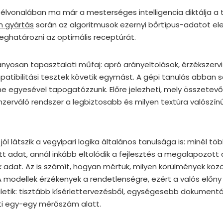
k élvonalában ma már a mesterséges intelligencia diktálja a
 gyártás
során az algoritmusok ezernyi bőrtípus-adatot e
ghatározni az optimális receptúrát.
yosan tapasztalati műfaj: apró arányeltolások, érzékszerv
mpatibilitási tesztek követik egymást. A gépi tanulás abban s
e egyesével tapogatózzunk. Előre jelezheti, mely összetev
zerváló rendszer a legbiztosabb és milyen textúra valószínű
ól látszik a vegyipari logika általános tanulsága is: minél tö
t adat, annál inkább eltolódik a fejlesztés a megalapozott dö
adat. Az is számít, hogyan mértük, milyen körülmények közöt
A modellek érzékenyek a rendetlenségre, ezért a valós előny 
ületik: tisztább kísérlettervezésből, egységesebb dokumentá
ti egy-egy mérőszám alatt.