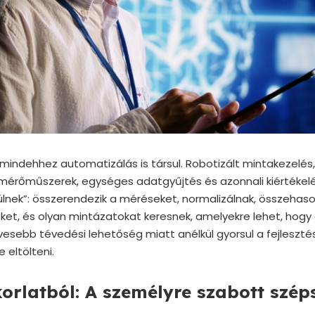
indehhez automatizálás is társul. Robotizált mintakezelés
rőműszerek, egységes adatgyűjtés és azonnali kiértékelés
lnek”: összerendezik a méréseket, normalizálnak, összehaso
t, és olyan mintázatokat keresnek, amelyekre lehet, hogy 
kevesebb tévedési lehetőség miatt anélkül gyorsul a fejleszt
 eltölteni.
orlatból: A személyre szabott szé