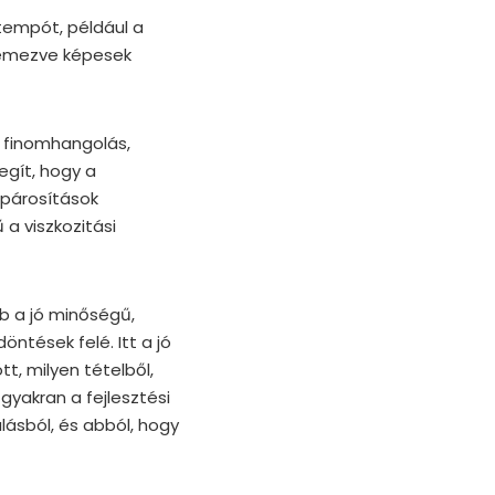
 tempót, például a
lemezve képesek
i finomhangolás,
egít, hogy a
őpárosítások
 a viszkozitási
bb a jó minőségű,
ntések felé. Itt a jó
t, milyen tételből,
gyakran a fejlesztési
lásból, és abból, hogy