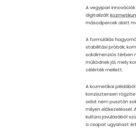
A vegyipari innováció
digitalizált
kozmetikum
másodpercek alatt me
A formulálás hagyomán
stabilitási próbák, ko
sokdimenziós térben n
működnek jól, mely kon
célérték mellett.
A kozmetikai példából j
konzisztensen rögzítet
adat nem pusztán sok 
milyen előkezeléssel. 
kultúra javulásából sz
a csapat ugyanazt ér