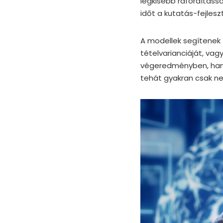
legkisebb ráfordítássa
időt a kutatás-fejlesz
A modellek segítenek f
tételvarianciáját, vag
végeredményben, hanem
tehát gyakran csak ne