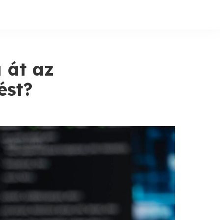
 át az
ést?