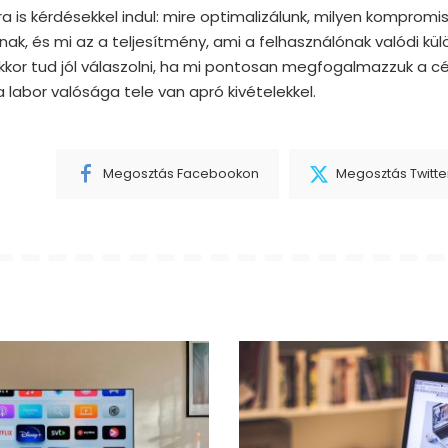
ra is kérdésekkel indul: mire optimalizálunk, milyen kompromi
ak, és mi az a teljesítmény, ami a felhasználónak valódi kü
kkor tud jól válaszolni, ha mi pontosan megfogalmazzuk a c
a labor valósága tele van apró kivételekkel.
Megosztás Facebookon
Megosztás Twitte